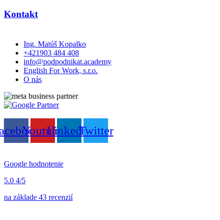
Kontakt
Ing. Matúš Kopalko
+421903 484 408
info@podpodnikat.academy
English For Work, s.r.o.
O nás
acebook
Youtube
Linkedin
Twitter
Google hodnotenie
5.0
4/5
na základe 43 recenzií