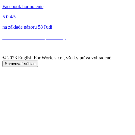
Facebook hodnotenie
5.0
4/5
na základe názoru 58 ľudí
Všeobecné obchodné podmienky
Ochrana osobných údajov
© 2023 English For Work, s.r.o., všetky práva vyhradené
Spravovať súhlas