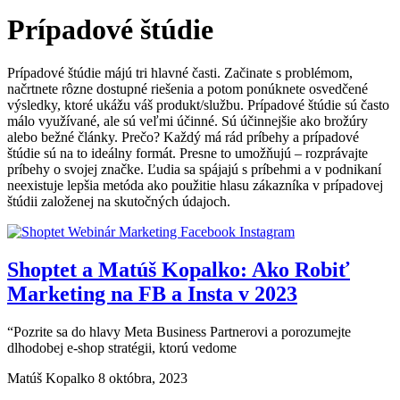
Prípadové štúdie
Prípadové štúdie májú tri hlavné časti. Začinate s problémom,
načrtnete rôzne dostupné riešenia a potom ponúknete osvedčené
výsledky, ktoré ukážu váš produkt/službu. Prípadové štúdie sú často
málo využívané, ale sú veľmi účinné. Sú účinnejšie ako brožúry
alebo bežné články. Prečo? Každý má rád príbehy a prípadové
štúdie sú na to ideálny formát. Presne to umožňujú – rozprávajte
príbehy o svojej značke. Ľudia sa spájajú s príbehmi a v podnikaní
neexistuje lepšia metóda ako použitie hlasu zákazníka v prípadovej
štúdii založenej na skutočných údajoch.
Shoptet a Matúš Kopalko: Ako Robiť
Marketing na FB a Insta v 2023
“Pozrite sa do hlavy Meta Business Partnerovi a porozumejte
dlhodobej e-shop stratégii, ktorú vedome
Matúš Kopalko
8 októbra, 2023